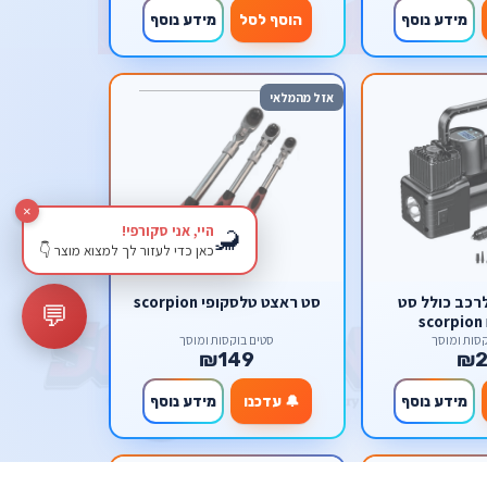
מידע נוסף
הוסף לסל
מידע נוסף
אזל מהמלאי
×
היי, אני סקורפי!
🦂
כאן כדי לעזור לך למצוא מוצר 👇
רכב כולל סט
סט ראצט טלסקופי scorpion
💬
s
סות ומוסך
סטים בוקסות ומוסך
₪149
₪2
מידע נוסף
🔔 עדכנו
מידע נוסף
אזל מהמלאי