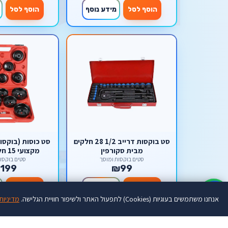
הוסף לסל
מידע נוסף
הוסף לסל
סט בוקסות דרייב 1/2 28 חלקים
סט כוסות (בוקסו
מבית סקורפין
מקצו
rpion
סטים בוקסות ומוסך
סטים בוקסו
199
₪99
מחוזקת, התאמה 
הוסף לסל
מידע נוסף
הוסף לסל
♿
אנחנו משתמשים בעוגיות (Cookies) לתפעול האתר ולשיפור חוויית הגלישה.
מדיניות
🔥 במבצע
-60%
אזל מהמלאי