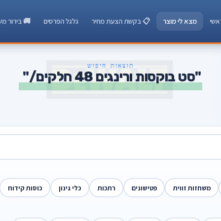
אשי
מצא לי מוצר
📋 בקשת הצעת מחיר
גלגל הפרסים
🚚 בירור מש
תוצאות חיפוש
"סט בוקסות ורינגים 48 חלקים/"
משחזות זווית
פטישונים
רתכות
כלי גינון
כוסות קידוח