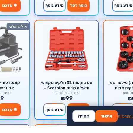
מידע נוסף
הוסף לסל
מידע נוסף
🔔 עדכנו
אזל מהמלאי
ת) פילטר שמן
סט בוקסות 32 חלקים מקצועי
קומפרסור ל
עי 15 חלקים מבית
וראצ'ט מבית Scorpion –
אביזרים corpion
Sco – פלדת פחמן
סגסוגת כרום-ונדיום במזוודת
ת ומוסך
סטים בוקסות ומוסך
סטים בוק
9
₪99
₪
אוניברסלית
נשיאה קשיחה
מידע נוסף
הוסף לסל
מידע נוסף
🔔 עדכנו
 הפרטיות
אישור
דחייה
🔥 במבצע
-50%
אזל מהמלאי