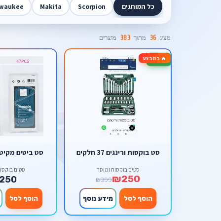
כל המותגים
Scorpion
Makita
lwaukee
מציג
36
מתוך
383
מוצרים
🔥 במבצע
-37%
סט בוקסות ורינגים 37 חלקים
סט ביטים מקיטה 48 חל
סטים בוקסות ומוסך
סטים בוקסו
₪250
250
₪399
הוסף לסל
מידע נוסף
הוסף לסל