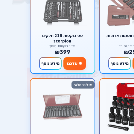
חוסמות ארוכות
סט בוקסות 216 חלקים
scorpion
סות ומוסך
סטים בוקסות ומוסך
₪399
₪2
מידע נוסף
🔔 עדכנו
מידע נוסף
אזל מהמלאי