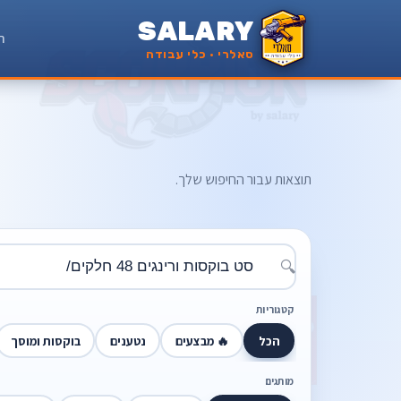
SALARY
ר
סאלרי · כלי עבודה
תוצאות עבור החיפוש שלך.
🔍
קטגוריות
הכל
🔥 מבצעים
נטענים
בוקסות ומוסך
מותגים