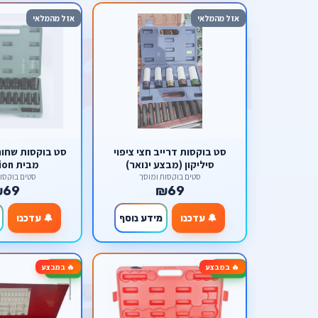
אזל מהמלאי
אזל מהמלאי
סט בוקסות דרייב חצי ציפוי
סיליקון (מבצע ינואר)
מבית scorpion
סטים בוקסות ומוסך
סטים בוקסו
₪69
₪69
🔔 עדכנו
מידע נוסף
🔔 עדכנו
🔥 במבצע
🔥 במבצע
-20%
-50%