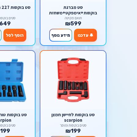
סט מברגת
סט בוקסות 227 חלקים Makita
בוקסות+אימפקט+משחזת
תואם מקיטה
סטים בוקסו
649
₪599
🔔 עדכנו
מידע נוסף
הוסף לסל
סט בוקסות לחיישן חמצן
orpion
scorpion
סטים בוקסות ומוסך
סטים בוקסו
199
₪199