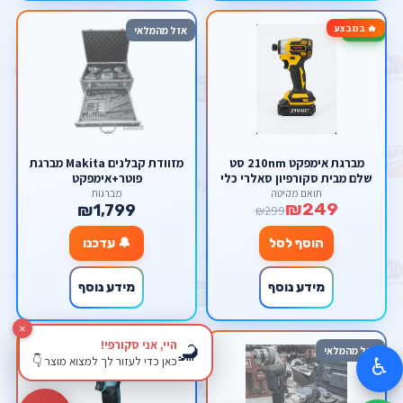
🔥 במבצע
-17%
אזל מהמלאי
מברגת אימפקט 210nm סט
מזוודת קבלנים Makita מברגת
שלם מבית סקורפיון סאלרי כלי
פוטר+אימפקט
עבודה
תואם מקיטה
מברגות
₪249
₪1,799
₪299
הוסף לסל
🔔 עדכנו
מידע נוסף
מידע נוסף
×
היי, אני סקורפי!
🦂
אזל מהמלאי
כאן כדי לעזור לך למצוא מוצר 👇
♿