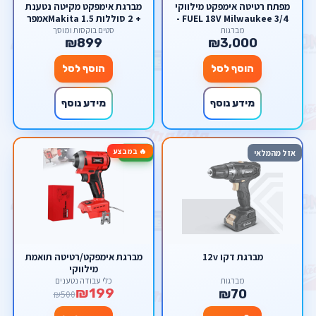
מפתח רטיטה אימפקט מילווקי
מברגת אימפקט מקיטה נטענת
3/4 FUEL 18V Milwaukee -
+ 2 סוללות Makita 1.5אמפר
בעל טכנולוגיית ONE-KEY +
מברגות
סטים בוקסות ומוסך
₪899
₪3,000
שתי סוללות 5am + מטען מהיר
בארגז
הוסף לסל
הוסף לסל
מידע נוסף
מידע נוסף
🔥 במבצע
-60%
אזל מהמלאי
מברגת דקו 12v
מברגת אימפקט/רטיטה תואמת
מילווקי
מברגות
כלי עבודה נטענים
₪199
₪70
₪500