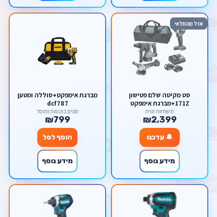
אזל מהמלאי
סט מקיטה שלם פטישון
מברגת אימפקט+סוללה ומטען
171Z+מברגת אימפקט
dcf787
DTD152+משחזת DGA 452
משחזות זווית
סטים בוקסות ומוסך
₪799
₪2,399
ושתי סוללות 5 אמפר
🔔 עדכנו
הוסף לסל
מידע נוסף
מידע נוסף