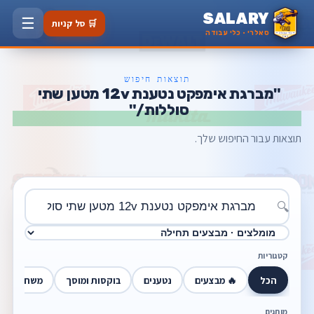
SALARY
☰
🛒 סל קניות
סאלרי · כלי עבודה
תוצאות חיפוש
"מברגת אימפקט נטענת 12v מטען שתי
סוללות/"
תוצאות עבור החיפוש שלך.
🔍
קטגוריות
הכל
🔥 מבצעים
נטענים
בוקסות ומוסך
משחזות זוו
מותגים