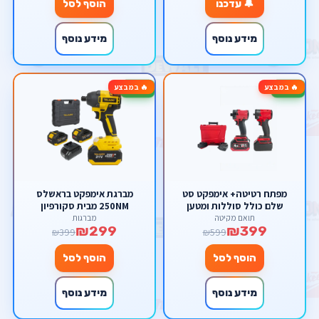
🔔 עדכנו
הוסף לסל
מידע נוסף
מידע נוסף
🔥 במבצע
🔥 במבצע
-25%
-33%
מפתח רטיטה+ אימפקט סט
מברגת אימפקט בראשלס
שלם כולל סוללות ומטען
250NM מבית סקורפיון
תואם מקיטה
מברגות
₪299
₪399
₪399
₪599
הוסף לסל
הוסף לסל
מידע נוסף
מידע נוסף