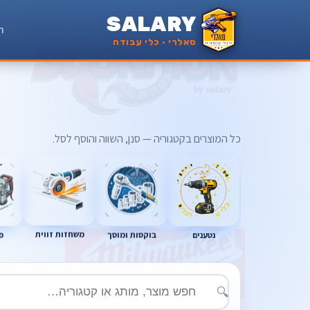
SALARY
ר
סאלרי · כלי עבודה
כל המוצרים בקטגוריה — סנן, השווה והוסף לסל.
נטענים
בוקסות ומוסך
פ
משחזות זווית
🔍