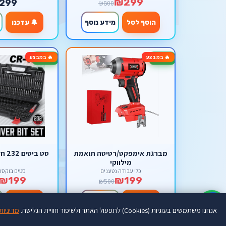
₪299
299
₪800
הוסף לסל
מידע נוסף
🔔 עדכנו
🔥 במבצע
🔥 במבצע
-60%
-60%
מברגת אימפקט/רטיטה תואמת
סט ביטים 232 חלקים אימפקט
מילווקי
כלי עבודה נטענים
סטים בוקסו
₪199
₪199
₪500
הוסף לסל
מידע נוסף
הוסף לסל
♿
אנחנו משתמשים בעוגיות (Cookies) לתפעול האתר ולשיפור חוויית הגלישה.
מדיניות