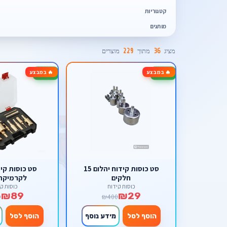
קטגוריות
מותגים
מציג
36
מתוך
229
מוצרים
🔥 במבצע
🔥 במבצע
-78%
-93%
סט כוסות קידוח יהלום 15
סט כוסות קיד
חלקים
לקרמיקה -35
כוסות קידוח
כוסות קי
₪89
₪29
9
₪400
הוסף לסל
מידע נוסף
הוסף לסל