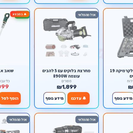
🔥 במבצע
-72%
אזל מהמלאי
סט כוסות יהלום לקרמיקה 19
מחרצת בלוקים עם 5 להבים
שואב אב
ם
עוצמה 8900W
דוח
מסורים
כלי עבו
₪99
₪1,899
₪
מידע נוסף
🔔 עדכנו
מידע נוסף
הוסף לסל
אזל מהמלאי
אזל מהמלאי