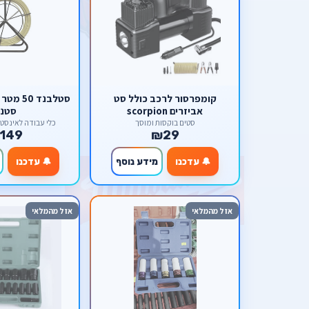
קומפרסור לרכב כולל סט
אביזרים scorpion
סטנ
סטים בוקסות ומוסך
כלי עבודה לאינסטלציה on
149
₪29
🔔 עדכנו
מידע נוסף
🔔 עדכנו
אזל מהמלאי
אזל מהמלאי