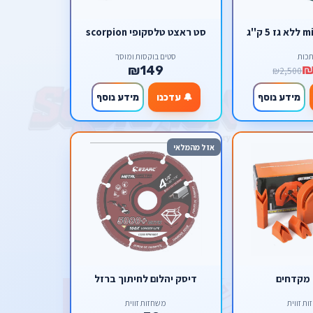
סט ראצט טלסקופי scorpion
כות
סטים בוקסות ומוסך
₪
₪149
₪2,500
מידע נוסף
🔔 עדכנו
מידע נוסף
אזל מהמלאי
מקדחים
דיסק יהלום לחיתוך ברזל
ת זווית
משחזות זווית