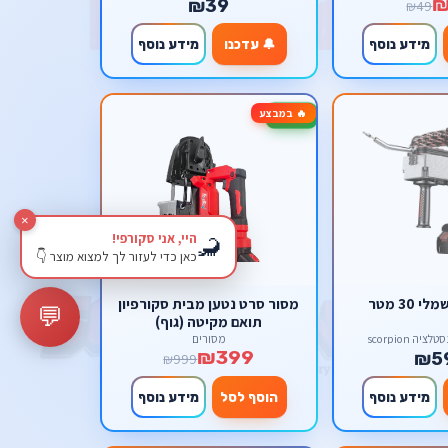
₪
₪39
₪49
מידע נוסף
🔔 עדכנו
מידע נוסף
🔥 במבצע
-60%
×
היי, אני סקורפי!
🦂
כאן כדי לעזור לך למצוא מוצר 👇
30 מטר
מסור סרט נטען מבית סקורפיון
💬
תואם מקיטה (גוף)
ה scorpion
מסורים
₪399
₪5
₪999
מידע נוסף
הוסף לסל
מידע נוסף