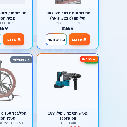
סט בוקסות דרייב חצי ציפוי
סיליקון (מבצע ינואר)
מבית scorpion
סטים בוקסות ומוסך
סטים בוקסו
₪69
₪69
🔔 עדכנו
מידע נוסף
🔔 עדכנו
🔥 במבצע
-63%
אזל מהמלאי
פטיש חציבה 3 קילו 18V
scorpion
סטנד scorpion
תואם מקיטה
כלי עבודה לאינסטלציה on