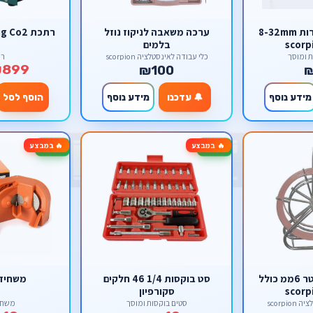
סט בוקסות שחורות 8-32mm
ערכה משאבה לניקוז נוזל
רתכת mig Co2 ללא גז 5 ק''ג
בלמים
ת ומוסך
כלי עבודה לאינסטלציה scorpion
רת
899
₪100
מידע נוסף
🔔 עדכנו
מידע נוסף
הוסף לסל
🔥 במבצע
🔥 במבצע
-61%
-61%
סטלבנד 150 מטר 6ממ כולל
סט בוקסות 1/4 46 חלקים
משחיז 
סקורפיון
scorpi
סטים בוקסות ומוסך
משחזו