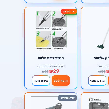
🔥 במבצע
-71%
ק אלחוטי
מחדש ראש מלחם
דה נטענים
ציוד לחשמלאים scorpion
₪29
₪99
₪350
מידע נוסף
הוסף לסל
מידע נוסף
אזל מהמלאי