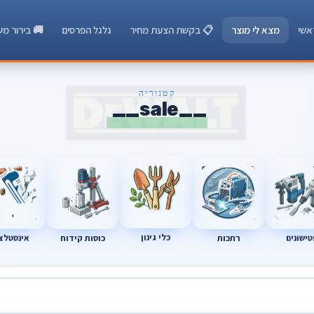
אשי
מצא לי מוצר
📋 בקשת הצעת מחיר
גלגל הפרסים
🚚 בירור מש
קטגוריה
__sale__
רתכות
כוסות קידוח
טישונים
אינסטלצ
כלי גינון