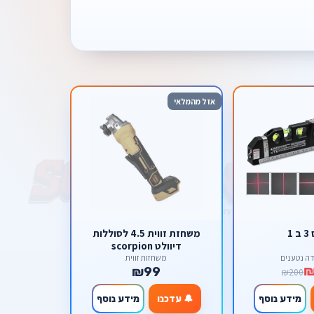
אזל מהמלאי
 1
משחזת זווית 4.5 לסוללות
דיוולט scorpion
דה נטענים
משחזות זווית
₪99
₪200
מידע נוסף
🔔 עדכנו
מידע נוסף