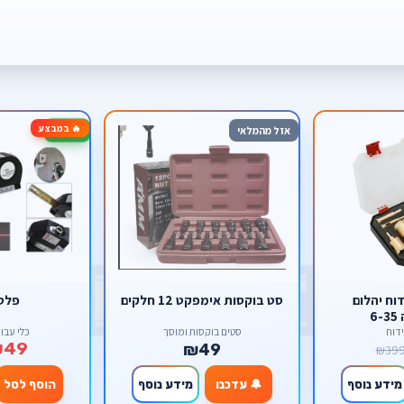
🔥 במבצע
-76%
אזל מהמלאי
וח יהלום
סט בוקסות אימפקט 12 חלקים
פלס 3 ב
6
דוח
סטים בוקסות ומוסך
כלי עבו
₪49
₪49
₪39
מידע נוסף
🔔 עדכנו
מידע נוסף
הוסף לסל