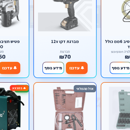
סטלבנד 50 מטר סיב 6ממ כולל
מברגת דקו 12v
פטיש חציבה
ד
KO
scorpi
מברגות
פטי
50
₪70
₪
מידע נוסף
🔔 עדכנו
מידע נוסף
🔔 עדכנו
🔥 במבצע
-64%
אזל מהמלאי