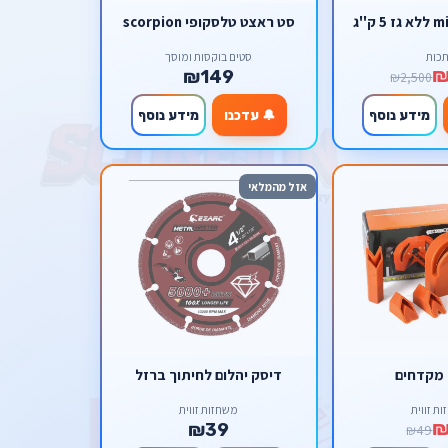
סט ראצט טלסקופי scorpion
כות
סטים בוקסות ומוסך
₪
₪149
₪2,500
מידע נוסף
🔔 עדכנו
מידע נוסף
אזל מהמלאי
מקדחים
דיסק יהלום לחיתוך ברזל
ת זווית
משחזות זווית
₪
₪39
₪49