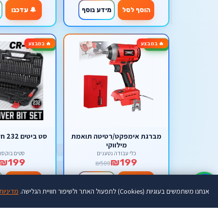
הוסף לסל
מידע נוסף
🔔 עדכנו
🔥 במבצע
🔥 במבצע
-60%
-60%
מברגת אימפקט/רטיטה תואמת
סט ביטים 232 חלקים אימפקט
מילווקי
כלי עבודה נטענים
סטים בוקסו
₪199
₪199
₪500
הוסף לסל
מידע נוסף
הוסף לסל
♿
אנחנו משתמשים בעוגיות (Cookies) לתפעול האתר ולשיפור חוויית הגלישה.
מדיניות
אזל מהמלאי
אזל מהמלאי