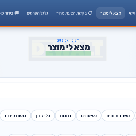
אשי
מצא לי מוצר
📋 בקשת הצעת מחיר
גלגל הפרסים
🚚 בירור מש
QUICK BUY
מצא לי מוצר
משחזות זווית
פטישונים
רתכות
כלי גינון
כוסות קידוח