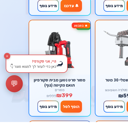
מידע נוסף
🔔 עדכנו
מידע נוסף
🔥 במבצע
-60%
×
היי, אני סקורפי!
🦂
כאן כדי לעזור לך למצוא מוצר 👇
30 מטר
מסור סרט נטען מבית סקורפיון
💬
תואם מקיטה (גוף)
ה scorpion
מסורים
₪399
₪5
₪999
מידע נוסף
הוסף לסל
מידע נוסף
אזל מהמלאי