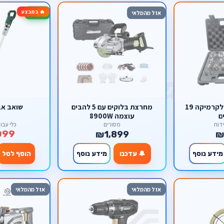
🔥 במבצע
-72%
אזל מהמלאי
סט כוסות יהלום לקרמיקה 19
מחרצת בלוקים עם 5 להבים
שואב אב
ם
עוצמה 8900W
דוח
מסורים
כלי עבו
₪99
₪1,899
₪
מידע נוסף
🔔 עדכנו
מידע נוסף
הוסף לסל
אזל מהמלאי
אזל מהמלאי