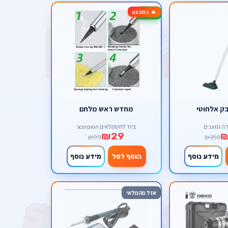
🔥 במבצע
-71%
ק אלחוטי
מחדש ראש מלחם
דה נטענים
ציוד לחשמלאים scorpion
₪29
₪99
₪350
מידע נוסף
הוסף לסל
מידע נוסף
אזל מהמלאי