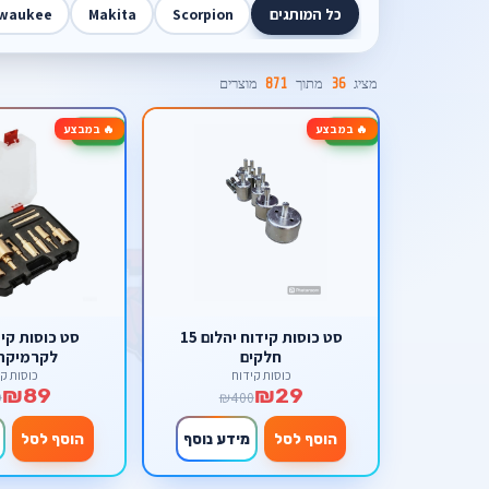
כל המותגים
Scorpion
Makita
lwaukee
מציג
36
מתוך
871
מוצרים
🔥 במבצע
🔥 במבצע
-78%
-93%
סט כוסות קידוח יהלום 15
סט כוסות קיד
חלקים
לקרמיקה -35
כוסות קידוח
כוסות קי
₪89
₪29
9
₪400
הוסף לסל
מידע נוסף
הוסף לסל