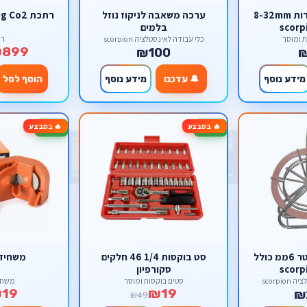
סט בוקסות שחורות 8-32mm
ערכה משאבה לניקוז נוזל
רתכת mig Co2 ללא גז 5 ק''ג
בלמים
ת ומוסך
כלי עבודה לאינסטלציה scorpion
רת
899
₪100
מידע נוסף
🔔 עדכנו
מידע נוסף
הוסף לסל
🔥 במבצע
🔥 במבצע
-61%
-61%
סטלבנד 150 מטר 6ממ כולל
סט בוקסות 1/4 46 חלקים
משחיז 
סקורפיון
scorpi
סטים בוקסות ומוסך
משחזו
19
₪19
₪
₪49