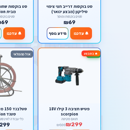
סט בוקסות דרייב חצי ציפוי
סיליקון (מבצע ינואר)
מבית scorpion
סטים בוקסות ומוסך
סטים בוקסו
₪69
₪69
🔔 עדכנו
מידע נוסף
🔔 עדכנו
🔥 במבצע
-63%
אזל מהמלאי
פטיש חציבה 3 קילו 18V
scorpion
סטנד scorpion
תואם מקיטה
כלי עבודה לאינסטלציה on
₪299
299
₪800