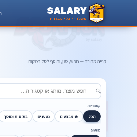
SALARY
ר
סאלרי · כלי עבודה
קנייה מהירה — חפש, סנן, והוסף לסל במקום.
🔍
קטגוריות
הכל
🔥 מבצעים
נטענים
בוקסות ומוסך
מותגים