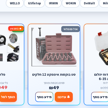
WELLO
GSfixtop
IRWIN
WOKIN
DeWalt
Mi
🔥 במבצע
-76%
אזל מהמלאי
וח יהלום
סט בוקסות אימפקט 12 חלקים
פלס 3 ב
6
דוח
סטים בוקסות ומוסך
כלי עבו
₪49
₪49
₪39
מידע נוסף
🔔 עדכנו
מידע נוסף
הוסף לסל