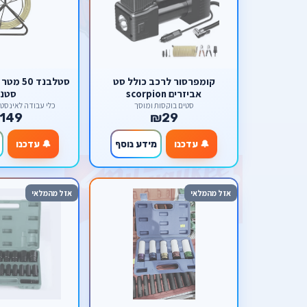
קומפרסור לרכב כולל סט
אביזרים scorpion
סטנ
סטים בוקסות ומוסך
כלי עבודה לאינסטלציה on
149
₪29
🔔 עדכנו
מידע נוסף
🔔 עדכנו
אזל מהמלאי
אזל מהמלאי