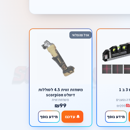
אזל מהמלאי
 1
משחזת זווית 4.5 לסוללות
דיוולט scorpion
דה נטענים
משחזות זווית
₪99
₪200
מידע נוסף
🔔 עדכנו
מידע נוסף