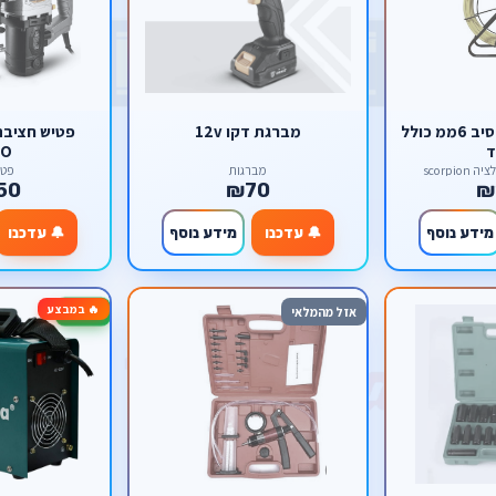
סטלבנד 50 מטר סיב 6ממ כולל
מברגת דקו 12v
פטיש חציבה
ד
KO
scorpi
מברגות
פטי
50
₪70
₪
מידע נוסף
🔔 עדכנו
מידע נוסף
🔔 עדכנו
🔥 במבצע
-64%
אזל מהמלאי